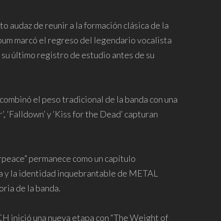
o audaz de reunir a la formación clásica de la
lbum marcó el regreso del legendario vocalista
u último registro de estudio antes de su
combinó el peso tradicional de la banda con una
, ‘Falldown’ y ‘Kiss for the Dead’ capturan
erpeace” permanece como un capítulo
cia y la identidad inquebrantable de METAL
ria de la banda.
 inició una nueva etapa con “The Weight of