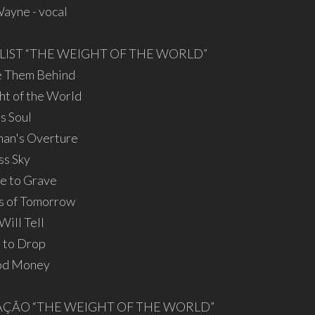
ayne - vocal
LIST “THE WEIGHT OF THE WORLD”
e Them Behind
ht of the World
s Soul
an's Overture
ss Sky
le to Grave
s of Tomorrow
Will Tell
 to Drop
ood Money
ÇÃO “THE WEIGHT OF THE WORLD”