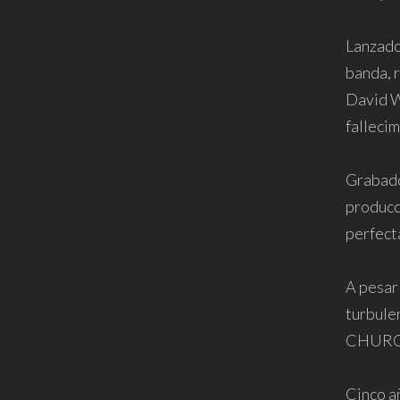
Lanzado 
banda, 
David W
falleci
Grabado
producci
perfect
A pesar
turbule
CHURCH.
Cinco a