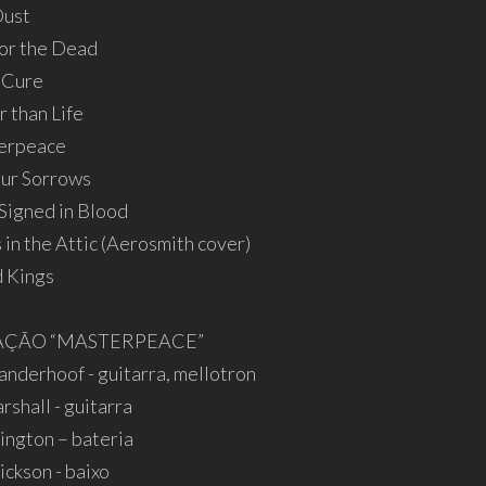
Dust
for the Dead
f Cure
r than Life
erpeace
Your Sorrows
 Signed in Blood
 in the Attic (Aerosmith cover)
d Kings
ÇÃO “MASTERPEACE”
anderhoof - guitarra, mellotron
shall - guitarra
rington – bateria
ickson - baixo