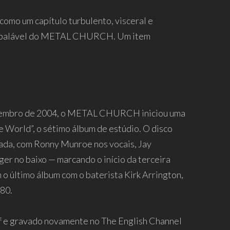
mo um capítulo turbulento, visceral e
 inabalável do METAL CHURCH. Um item
etembro de 2004, o METAL CHURCH iniciou uma
e World”, o sétimo álbum de estúdio. O disco
da, com Ronny Munroe nos vocais, Jay
er no baixo — marcando o início da terceira
o último álbum com o baterista Kirk Arrington,
80.
 e gravado novamente no The English Channel