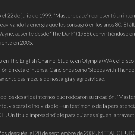
el 22 de julio de 1999, “Masterpeace” representó un intent
reavivando la energía que los consagró en los años 80. El á
ayne, ausente desde “The Dark” (1986), convirtiéndose en s
miento en 2005.
 en The English Channel Studio, en Olympia (WA), el disco 
ón directa e intensa. Canciones como ‘Sleeps with Thunder’
amente esa mezcla de nostalgia y agresividad.
 de los desafíos internos que rodearon su creación, “Mast
nto, visceral e inolvidable —un testimonio de la persisten
 Un título imprescindible para quienes siguen la trayecto
ños después, el 28 de septiembre de 2004, METAL CHURCH