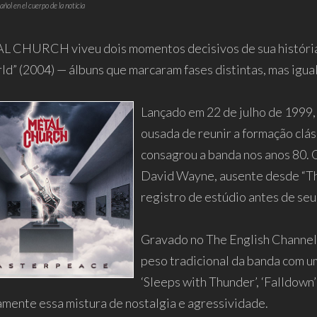
añol en el cuerpo de la notícia
 CHURCH viveu dois momentos decisivos de sua história
ld” (2004) — álbuns que marcaram fases distintas, mas igu
Lançado em 22 de julho de 1999
ousada de reunir a formação clá
consagrou a banda nos anos 80. O
David Wayne, ausente desde “Th
registro de estúdio antes de se
Gravado no The English Channel 
peso tradicional da banda com u
‘Sleeps with Thunder’, ‘Falldown’
amente essa mistura de nostalgia e agressividade.