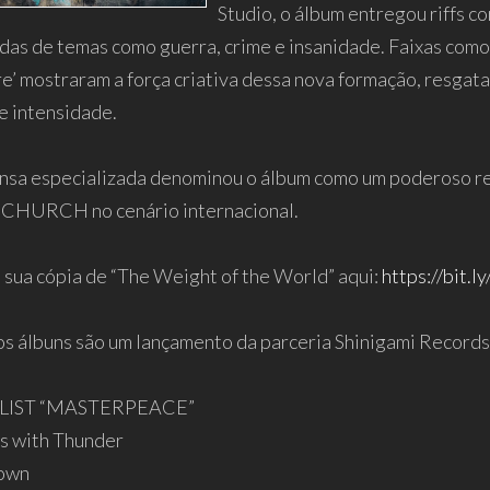
Studio, o álbum entregou riffs c
das de temas como guerra, crime e insanidade. Faixas como
e’ mostraram a força criativa dessa nova formação, resgat
 e intensidade.
nsa especializada denominou o álbum como um poderoso ret
CHURCH no cenário internacional.
 sua cópia de “The Weight of the World” aqui:
https://bit.l
s álbuns são um lançamento da parceria Shinigami Record
LIST “MASTERPEACE”
ps with Thunder
down