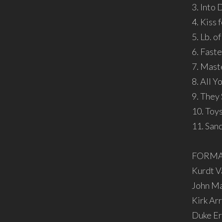
3. Into 
4. Kiss 
5. Lb. o
6. Faste
7. Mast
8. All 
9. They
10. Toys
11. San
FORMA
Kurdt V
John Mar
Kirk Ar
Duke Er