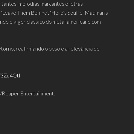
ortantes, melodias marcantes e letras
 ‘Leave Them Behind’, ‘Hero’s Soul’ e ‘Madman’s
ando o vigor clássico do metal americano com
orno, reafirmando o peso e a relevância do
y/3Zu4QtI.
s/Reaper Entertainment.