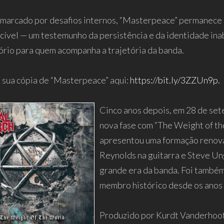
arcado por desafios internos, “Masterpeace” permanece co
cível — um testemunho da persistência e da identidade
ório para quem acompanha a trajetória da banda.
 sua cópia de “Masterpeace” aqui:
https://bit.ly/3ZZUn9p.
Cinco anos depois, em 28 de s
nova fase com “The Weight of th
apresentou uma formação renova
Reynolds na guitarra e Steve Ung
grande era da banda. Foi também 
membro histórico desde os anos 
Produzido por Kurdt Vanderhoof