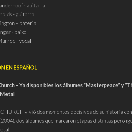
anderhoof - guitarra
nolds - guitarra
rington – bateria
nger - baixo
unroe - vocal
ÓN EN ESPAÑOL
hurch – Ya disponibles los álbumes “Masterpeace” y “T
 Metal
HURCH vivió dos momentos decisivos de su historia con 
(2004), dos álbumes que marcaron etapas distintas pero ig
etal.