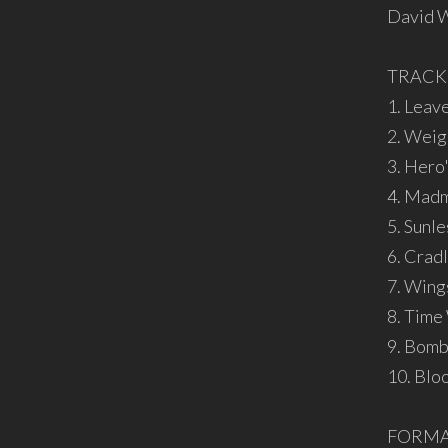
David W
TRACK
1. Leav
2. Weig
3. Hero'
4. Madm
5. Sunle
6. Crad
7. Wing
8. Time 
9. Bomb
10. Bl
FORMA