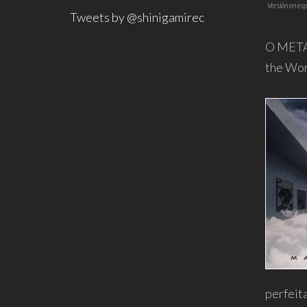
Versión en esp
Tweets by @shinigamirec
O METAL
the Wor
perfeit