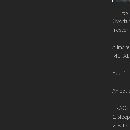
carrega
Overtur
frescor
A impre
METAL 
Adquira
Ambos o
TRACK
1. Slee
2. Fall