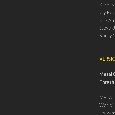
Kurdt V
Jay Rey
Kirk Ar
Steve U
Ronny M
VERSI
Metal C
Thrash
METAL C
World” 
heavy m