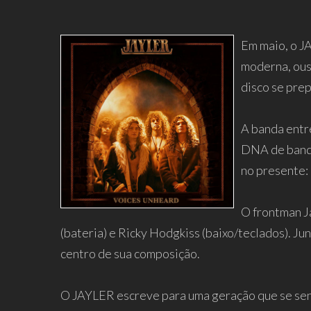
Em maio, o J
moderna, ousa
disco se prep
A banda entre
DNA de banda
no presente: 
O frontman J
(bateria) e Ricky Hodgkiss (baixo/teclados). J
centro de sua composição.
O JAYLER escreve para uma geração que se sent