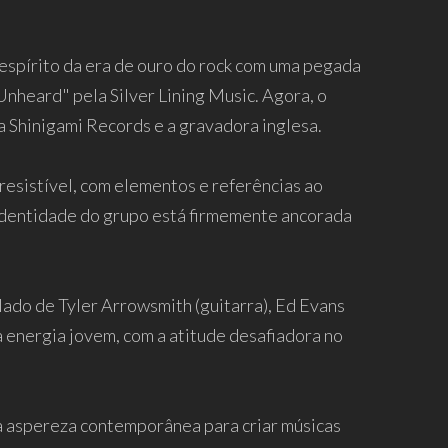
 espírito da era de ouro do rock com uma pegada
Unheard" pela Silver Lining Music. Agora, o
 a Shinigami Records e a gravadora inglesa.
rresistível, com elementos e referências ao
identidade do grupo está firmemente ancorada
lado de Tyler Arrowsmith (guitarra), Ed Evans
a energia jovem, com a atitude desafiadora no
a aspereza contemporânea para criar músicas