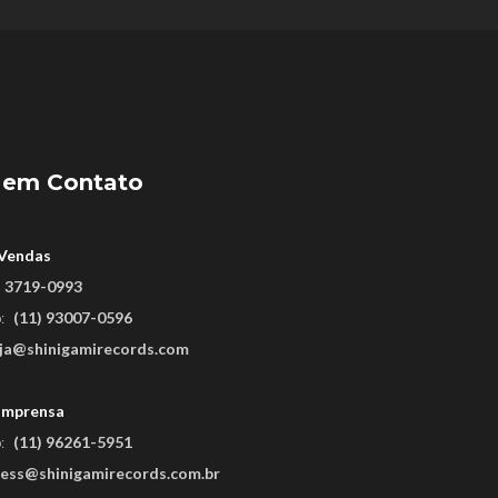
em
Contato
 Vendas
) 3719-0993
:
(11) 93007-0596
oja@shinigamirecords.com
Imprensa
:
(11) 96261-5951
ress@shinigamirecords.com.br